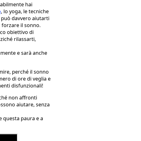
babilmente hai
o
, lo yoga, le tecniche
 può davvero aiutarti
 forzare il sonno.
co obiettivo di
iché rilassarti,
neamente e sarà anche
mire, perché il sonno
ro di ore di veglia e
enti disfunzionali!
ché non affronti
ossono aiutare, senza
e questa paura e a