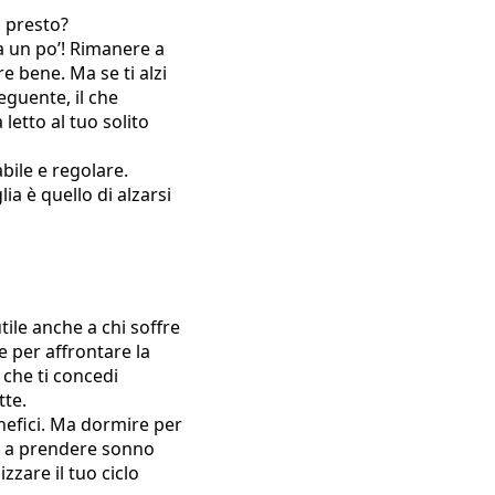
i presto?
a un po’! Rimanere a
e bene. Ma se ti alzi
eguente, il che
letto al tuo solito
abile e regolare.
ia è quello di alzarsi
tile anche a chi soffre
e per affrontare la
che ti concedi
tte.
nefici. Ma dormire per
à a prendere sonno
zare il tuo ciclo