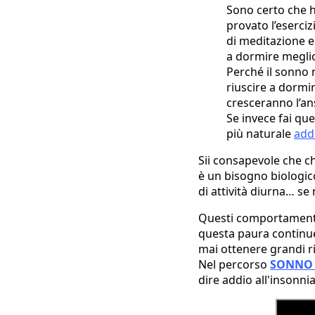
Sono certo che h
provato l’eserciz
di meditazione e
a dormire meglio
Perché il sonno n
riuscire a dormir
cresceranno l’ans
Se invece fai que
più naturale
add
Sii consapevole che c
è un bisogno biologic
di attività diurna… s
Questi comportamenti 
questa paura continue
mai ottenere grandi ri
Nel percorso
SONNO 
dire addio all'insonni