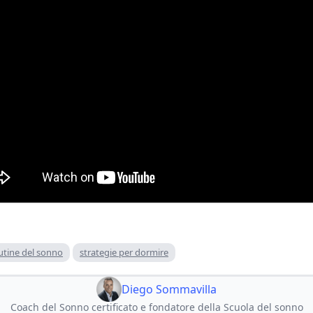
utine del sonno
strategie per dormire
Diego Sommavilla
Coach del Sonno certificato e fondatore della Scuola del sonno