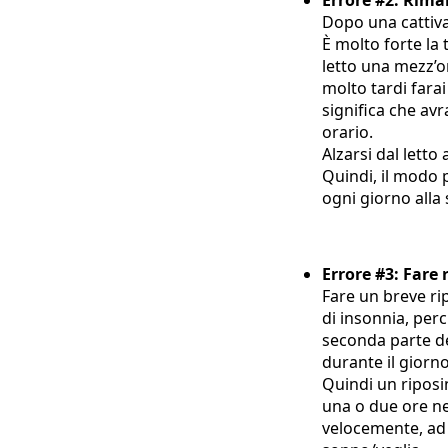
Errore #2: Riman
Dopo una cattiva 
È molto forte la
letto una mezz’or
molto tardi farai
significa che avr
orario.
Alzarsi dal letto
Quindi, il modo p
ogni giorno alla 
Errore #3: Fare 
Fare un breve rip
di insonnia, per
seconda parte de
durante il giorn
Quindi un riposi
una o due ore n
velocemente, ad 