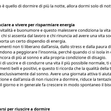
vo è quello di dormire di più la notte, allora dormi solo di not
nciare a vivere per risparmiare energia
 vitalità e buonumore e questo malessere condiziona la vita di 
, chi si assenta dal lavoro e chi rinuncia ad avere una vita soc
porta un certo dispendio di energia.
nti non ti liberano dall’ansia, dallo stress e dalla paura di
ndono a peggiorare l'insonnia, perché quando ci si isola in c
ncora di più al sonno e alla propria condizione di disagio.
i di uscire e di condurre una vita il più possibile normale, ti d
nti belli e positivi, e questo ti ricorda che la qualità della
esclusivamente dal sonno. Avere una giornata attiva ti aiuta
one e dall'ansia di non riuscire a dormire, riduce la tentazi
 il giorno e in generale fa crescere in modo spontaneo il bi
arsi per riuscire a dormire