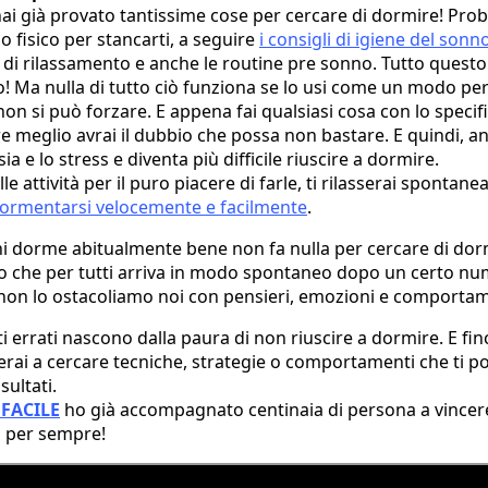
ai già provato tantissime cose per cercare di dormire! Pro
io fisico per stancarti, a seguire
i consigli di igiene del sonn
 di rilassamento e anche le routine pre sonno. Tutto questo
! Ma nulla di tutto ciò funziona se lo usi come un modo per
on si può forzare. E appena fai qualsiasi cosa con lo specifi
e meglio avrai il dubbio che possa non bastare. E quindi, anz
ia e lo stress e diventa più difficile riuscire a dormire.
lle attività per il puro piacere di farle, ti rilasserai sponta
ormentarsi velocemente e facilmente
.
hi dorme abitualmente bene non fa nulla per cercare di dor
o che per tutti arriva in modo spontaneo dopo un certo nume
e non lo ostacoliamo noi con pensieri, emozioni e comportam
errati nascono dalla paura di non riuscire a dormire. E fin
rai a cercare tecniche, strategie o comportamenti che ti p
sultati.
FACILE
ho già accompagnato centinaia di persona a vincer
a per sempre!