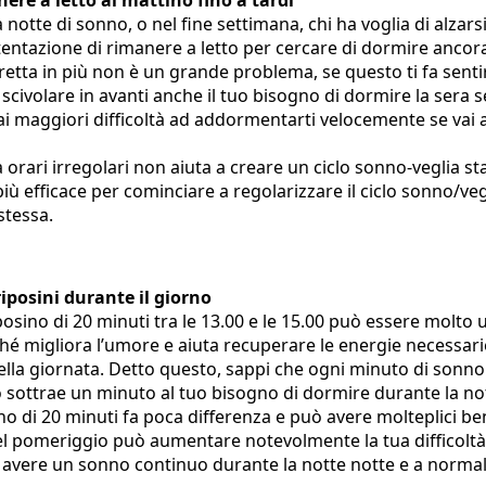
ere a letto al mattino fino a tardi
notte di sonno, o nel fine settimana, chi ha voglia di alzars
 tentazione di rimanere a letto per cercare di dormire ancor
etta in più non è un grande problema, se questo ti fa sentir
 scivolare in avanti anche il tuo bisogno di dormire la sera s
ai maggiori difficoltà ad addormentarti velocemente se vai a 
 a orari irregolari non aiuta a creare un ciclo sonno-veglia st
iù efficace per cominciare a regolarizzare il ciclo sonno/vegl
stessa.
riposini durante il giorno
osino di 20 minuti tra le 13.00 e le 15.00 può essere molto u
ché migliora l’umore e aiuta recuperare le energie necessari
lla giornata. Detto questo, sappi che ogni minuto di sonno 
o sottrae un minuto al tuo bisogno di dormire durante la no
no di 20 minuti fa poca differenza e può avere molteplici be
el pomeriggio può aumentare notevolmente la tua difficolt
avere un sonno continuo durante la notte notte e a normaliz