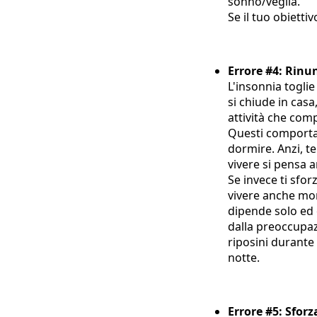
sonno/veglia.
Se il tuo obietti
Errore #4: Rinu
L'insonnia toglie
si chiude in casa
attività che com
Questi comportame
dormire. Anzi, te
vivere si pensa a
Se invece ti sforz
vivere anche mome
dipende solo ed 
dalla preoccupazi
riposini durante
notte.
Errore #5: Sforz